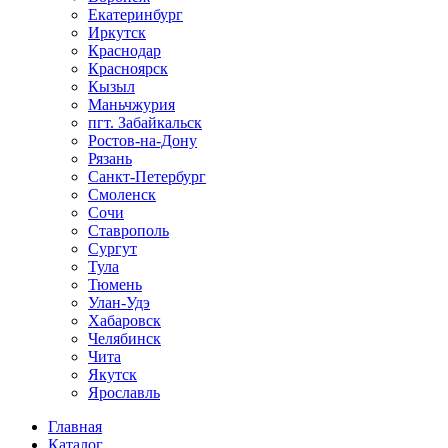
Екатеринбург
Иркутск
Краснодар
Красноярск
Кызыл
Маньчжурия
пгт. Забайкальск
Ростов-на-Дону
Рязань
Санкт-Петербург
Смоленск
Сочи
Ставрополь
Сургут
Тула
Тюмень
Улан-Удэ
Хабаровск
Челябинск
Чита
Якутск
Ярославль
Главная
Каталог