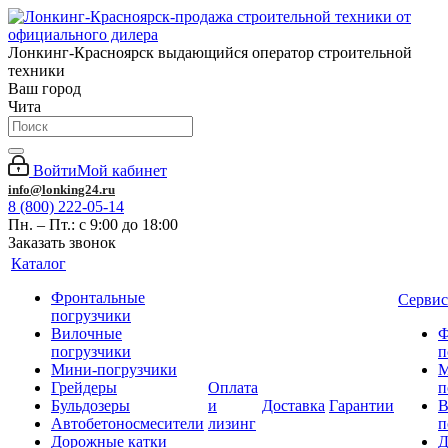
Лонкинг-Красноярск выдающийся оператор строительной
техники
Ваш город
Чита
Войти
Мой кабинет
info@lonking24.ru
8 (800) 222-05-14
Пн. – Пт.: с 9:00 до 18:00
Заказать звонок
Каталог
Фронтальные
Сервис
погрузчики
Вилочные
Ф
погрузчики
п
Мини-погрузчики
М
Грейдеры
Оплата
п
Бульдозеры
и
Доставка
Гарантии
В
Автобетоносмесители
лизинг
п
Дорожные катки
Д