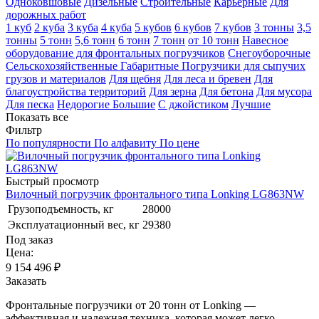
Одноковшовые
Дизельные
Строительные
Карьерные
Для
дорожных работ
1 куб
2 куба
3 куба
4 куба
5 кубов
6 кубов
7 кубов
3 тонны
3,5
тонны
5 тонн
5,6 тонн
6 тонн
7 тонн
от 10 тонн
Навесное
оборудование для фронтальных погрузчиков
Снегоуборочные
Сельскохозяйственные
Габаритные
Погрузчики для сыпучих
грузов и материалов
Для щебня
Для леса и бревен
Для
благоустройства территорий
Для зерна
Для бетона
Для мусора
Для песка
Недорогие
Большие
С джойстиком
Лучшие
Показать все
Фильтр
По популярности
По алфавиту
По цене
Быстрый просмотр
Вилочный погрузчик фронтального типа Lonking LG863NW
Грузоподъемность, кг
28000
Эксплуатационный вес, кг
29380
Под заказ
Цена:
9 154 496
₽
Заказать
Фронтальные погрузчики от 20 тонн от Lonking —
эффективная и надежная техника, которая может легко