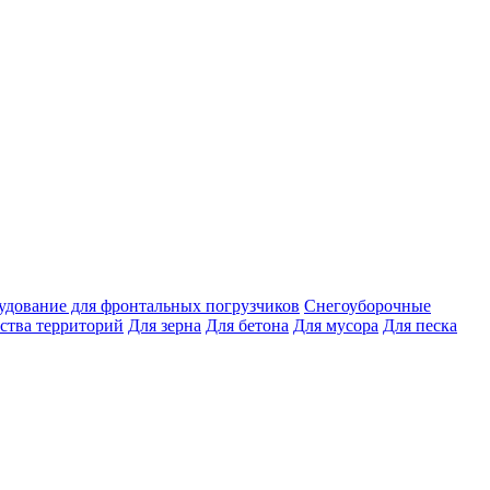
удование для фронтальных погрузчиков
Снегоуборочные
ства территорий
Для зерна
Для бетона
Для мусора
Для песка