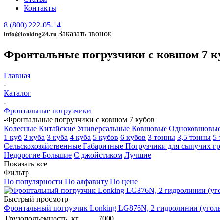
Контакты
8 (800) 222-05-14
Заказать звонок
info@lonking24.ru
Фронтальные погрузчики с ковшом 7 к
Главная
-
Каталог
-
Фронтальные погрузчики
-
Фронтальные погрузчики с ковшом 7 кубов
Колесные
Китайские
Универсальные
Ковшовые
Одноковшовы
1 куб
2 куба
3 куба
4 куба
5 кубов
6 кубов
3 тонны
3,5 тонны
5 
Сельскохозяйственные
Габаритные
Погрузчики для сыпучих гр
Недорогие
Большие
С джойстиком
Лучшие
Показать все
Фильтр
По популярности
По алфавиту
По цене
Быстрый просмотр
Фронтальный погрузчик Lonking LG876N, 2 гидролинии (угол
Грузоподъемность, кг
7000