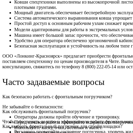
Ковши спецтехники выполнены из высокопрочной листово
плотными грунтами.
Мощный двигатель обеспечивает бесперебойную эксплуа
Система автоматического выравнивания ковша упрощает 
Простой доступ к основным рабочим узлам снижает врем
Модели адаптированы для работы в экстремальных услов
Машина имеет большой запас прочности, что обеспечива
Удобство для оператора обеспечено эргономичной кабин
Безопасная эксплуатация и устойчивость на любом типе г
ООО «Лонкинг-Красноярск» предлагает приобрести фронтальны
поставляем спецтехнику по ценам производителя в Чите. Выпо
консультацию, свяжитесь по телефону 8 (800) 222-05-14 или ост
Часто задаваемые вопросы
Как безопасно работать с фронтальным погрузчиком?
Не забывайте о безопасности:
Как обслуживать фронтальный погрузчик?
Операторы должны пройти обучение и тренировку.
Чтобы обеспечить долгую и эффективную работу фронтального
Перед началом работы проверяйте исправность погрузчик
Как выбрать фронтальный погрузчик для стройплощадки?
Используйте каску, очки, ботинки и жилет.
Регулярно проверяйте состояние погрузчика, уровень жи
Не перегружайте погрузчик.