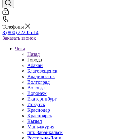
Телефоны
8 (800) 222-05-14
Заказать звонок
Чита
Назад
Города
Абакан
Благовещенск
Владивосток
Волгоград
Вологда
Воронеж
Екатеринбург
Иркутск
Краснодар
Красноярск
Кызыл
Маньчжурия
пгт. Забайкальск
Ростов-на-Дону