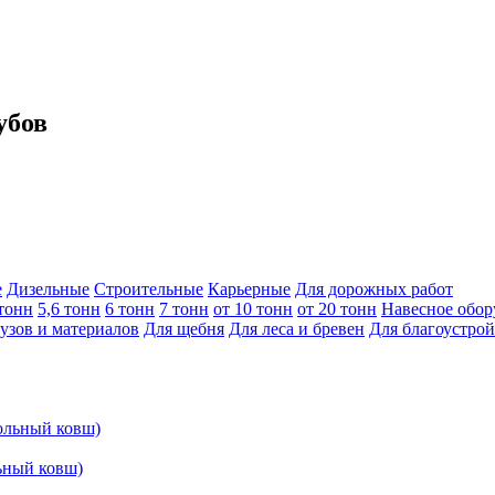
убов
е
Дизельные
Строительные
Карьерные
Для дорожных работ
тонн
5,6 тонн
6 тонн
7 тонн
от 10 тонн
от 20 тонн
Навесное обор
узов и материалов
Для щебня
Для леса и бревен
Для благоустрой
ьный ковш)