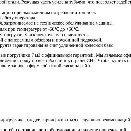
й стали. Режущая часть усилена зубьями, что позволяет задейс
тацию при экономичном потреблении топлива.
работу оператора.
я, затрачиваемое на техническое обслуживание машины.
иях при температуре от -50℃ до +50℃.
ет погрузчику исключительную надежность.
ой с панорамным обзором и пружинной подвеской.
рунта гарантированы за счет удлиненной колесной базы.
е погрузчики 7 м3 с официальной гарантией. Мы являемся офи
лняем доставку по всей России и в страны СНГ. Чтобы купить 
авьте запрос в форме обратной связи на сайте.
 погрузчика, следует придерживаться следующих рекомендаций
а.
дкостей, состояние шин, оборудование и наличие повреждений.