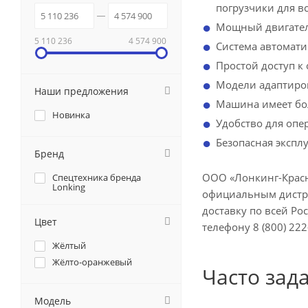
погрузчики для в
Мощный двигател
5 110 236
4 574 900
Система автомати
Простой доступ к
Модели адаптиров
Наши предложения
Машина имеет бол
Новинка
Удобство для опе
Безопасная экспл
Бренд
ООО «Лонкинг-Красн
Спецтехника бренда
Lonking
официальным дистри
доставку по всей Ро
Цвет
телефону 8 (800) 222
Жёлтый
Жёлто-оранжевый
Часто зад
Модель