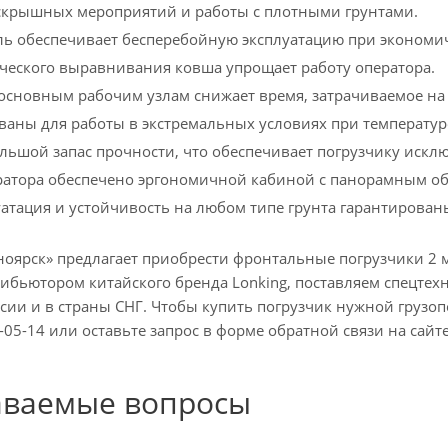
скрышных мероприятий и работы с плотными грунтами.
ь обеспечивает бесперебойную эксплуатацию при экономи
ческого выравнивания ковша упрощает работу оператора.
 основным рабочим узлам снижает время, затрачиваемое н
аны для работы в экстремальных условиях при температур
ьшой запас прочности, что обеспечивает погрузчику искл
ратора обеспечено эргономичной кабиной с панорамным о
уатация и устойчивость на любом типе грунта гарантирован
оярск» предлагает приобрести фронтальные погрузчики 2 
бьютором китайского бренда Lonking, поставляем спецтех
ссии и в страны СНГ. Чтобы купить погрузчик нужной груз
-05-14 или оставьте запрос в форме обратной связи на сайте
аваемые вопросы