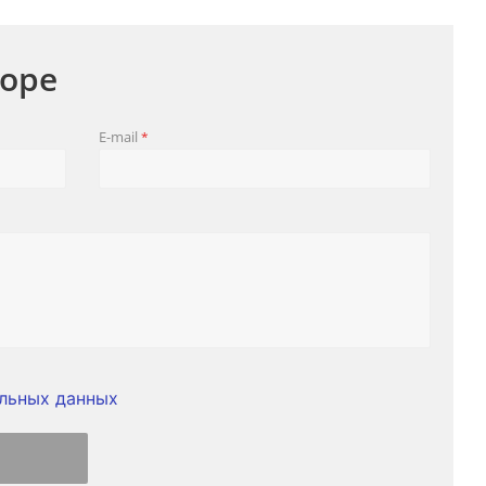
оре
E-mail
*
льных данных