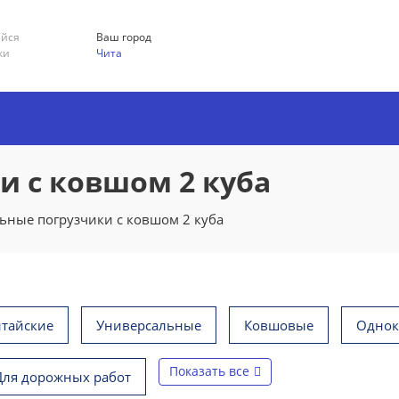
ийся
Ваш город
ки
Чита
 с ковшом 2 куба
ьные погрузчики с ковшом 2 куба
итайские
Универсальные
Ковшовые
Одно
Показать все
Для дорожных работ