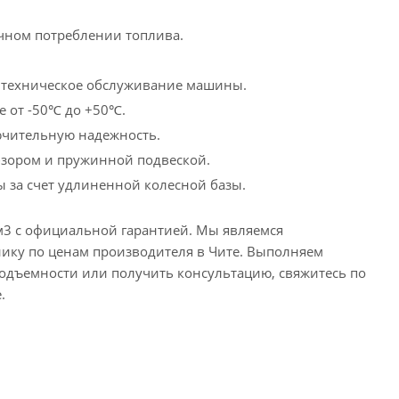
чном потреблении топлива.
а техническое обслуживание машины.
е от -50℃ до +50℃.
ючительную надежность.
бзором и пружинной подвеской.
ы за счет удлиненной колесной базы.
м3 с официальной гарантией. Мы являемся
нику по ценам производителя в Чите. Выполняем
оподъемности или получить консультацию, свяжитесь по
.