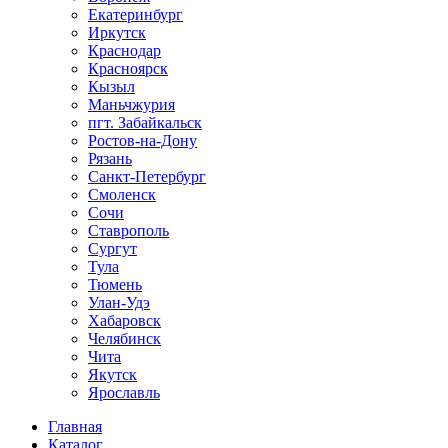
Екатеринбург
Иркутск
Краснодар
Красноярск
Кызыл
Маньчжурия
пгт. Забайкальск
Ростов-на-Дону
Рязань
Санкт-Петербург
Смоленск
Сочи
Ставрополь
Сургут
Тула
Тюмень
Улан-Удэ
Хабаровск
Челябинск
Чита
Якутск
Ярославль
Главная
Каталог