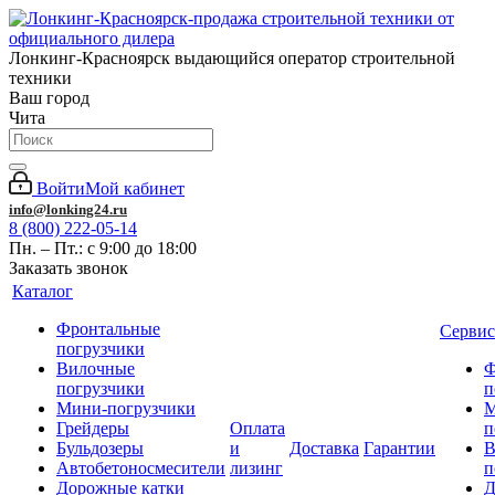
Лонкинг-Красноярск выдающийся оператор строительной
техники
Ваш город
Чита
Войти
Мой кабинет
info@lonking24.ru
8 (800) 222-05-14
Пн. – Пт.: с 9:00 до 18:00
Заказать звонок
Каталог
Фронтальные
Сервис
погрузчики
Вилочные
Ф
погрузчики
п
Мини-погрузчики
М
Грейдеры
Оплата
п
Бульдозеры
и
Доставка
Гарантии
В
Автобетоносмесители
лизинг
п
Дорожные катки
Д