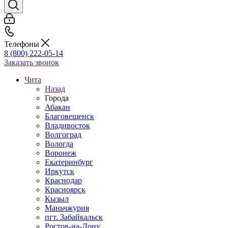
Телефоны
8 (800) 222-05-14
Заказать звонок
Чита
Назад
Города
Абакан
Благовещенск
Владивосток
Волгоград
Вологда
Воронеж
Екатеринбург
Иркутск
Краснодар
Красноярск
Кызыл
Маньчжурия
пгт. Забайкальск
Ростов-на-Дону