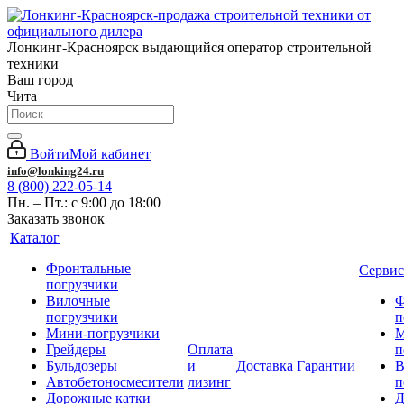
Лонкинг-Красноярск выдающийся оператор строительной
техники
Ваш город
Чита
Войти
Мой кабинет
info@lonking24.ru
8 (800) 222-05-14
Пн. – Пт.: с 9:00 до 18:00
Заказать звонок
Каталог
Фронтальные
Сервис
погрузчики
Вилочные
Ф
погрузчики
п
Мини-погрузчики
М
Грейдеры
Оплата
п
Бульдозеры
и
Доставка
Гарантии
В
Автобетоносмесители
лизинг
п
Дорожные катки
Д