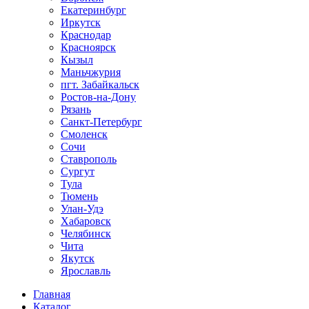
Екатеринбург
Иркутск
Краснодар
Красноярск
Кызыл
Маньчжурия
пгт. Забайкальск
Ростов-на-Дону
Рязань
Санкт-Петербург
Смоленск
Сочи
Ставрополь
Сургут
Тула
Тюмень
Улан-Удэ
Хабаровск
Челябинск
Чита
Якутск
Ярославль
Главная
Каталог