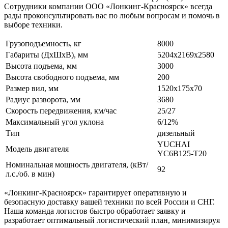
Сотрудники компании ООО «Лонкинг-Красноярск» всегда
рады проконсультировать вас по любым вопросам и помочь в
выборе техники.
Грузоподъемность, кг
8000
Габариты (ДхШхВ), мм
5204х2169х2580
Высота подъема, мм
3000
Высота свободного подъема, мм
200
Размер вил, мм
1520х175х70
Радиус разворота, мм
3680
Скорость передвижения, км/час
25/27
Максимальный угол уклона
6/12%
Тип
дизельный
YUCHAI
Модель двигателя
YC6B125-T20
Номинальная мощность двигателя, (кВт/
92
л.с./об. в мин)
«Лонкинг-Красноярск» гарантирует оперативную и
безопасную доставку вашей техники по всей России и СНГ.
Наша команда логистов быстро обработает заявку и
разработает оптимальный логистический план, минимизируя