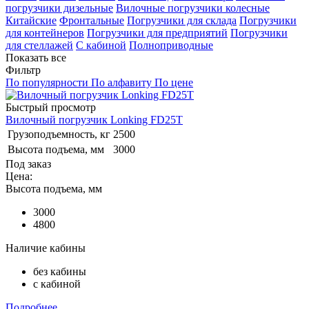
погрузчики дизельные
Вилочные погрузчики колесные
Китайские
Фронтальные
Погрузчики для склада
Погрузчики
для контейнеров
Погрузчики для предприятий
Погрузчики
для стеллажей
С кабиной
Полноприводные
Показать все
Фильтр
По популярности
По алфавиту
По цене
Быстрый просмотр
Вилочный погрузчик Lonking FD25T
Грузоподъемность, кг
2500
Высота подъема, мм
3000
Под заказ
Цена:
Высота подъема, мм
3000
4800
Наличие кабины
без кабины
с кабиной
Подробнее