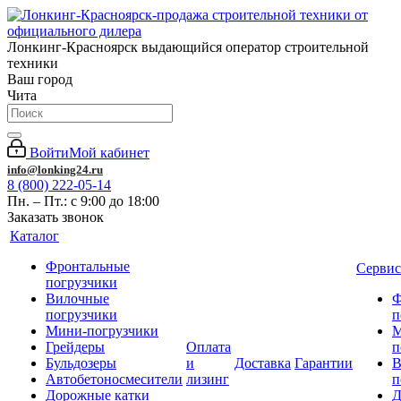
Лонкинг-Красноярск выдающийся оператор строительной
техники
Ваш город
Чита
Войти
Мой кабинет
info@lonking24.ru
8 (800) 222-05-14
Пн. – Пт.: с 9:00 до 18:00
Заказать звонок
Каталог
Фронтальные
Сервис
погрузчики
Вилочные
Ф
погрузчики
п
Мини-погрузчики
М
Грейдеры
Оплата
п
Бульдозеры
и
Доставка
Гарантии
В
Автобетоносмесители
лизинг
п
Дорожные катки
Д