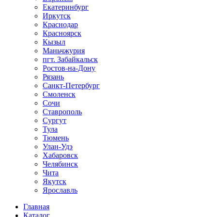
Екатеринбург
Иркутск
Краснодар
Красноярск
Кызыл
Маньчжурия
пгт. Забайкальск
Ростов-на-Дону
Рязань
Санкт-Петербург
Смоленск
Сочи
Ставрополь
Сургут
Тула
Тюмень
Улан-Удэ
Хабаровск
Челябинск
Чита
Якутск
Ярославль
Главная
Каталог