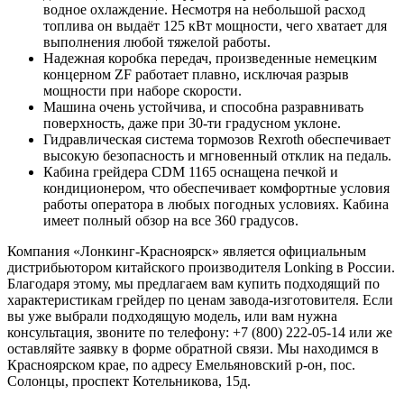
водное охлаждение. Несмотря на небольшой расход
топлива он выдаёт 125 кВт мощности, чего хватает для
выполнения любой тяжелой работы.
Надежная коробка передач, произведенные немецким
концерном ZF работает плавно, исключая разрыв
мощности при наборе скорости.
Машина очень устойчива, и способна разравнивать
поверхность, даже при 30-ти градусном уклоне.
Гидравлическая система тормозов Rexroth обеспечивает
высокую безопасность и мгновенный отклик на педаль.
Кабина грейдера CDM 1165 оснащена печкой и
кондиционером, что обеспечивает комфортные условия
работы оператора в любых погодных условиях. Кабина
имеет полный обзор на все 360 градусов.
Компания «Лонкинг-Красноярск» является официальным
дистрибьютором китайского производителя Lonking в России.
Благодаря этому, мы предлагаем вам купить подходящий по
характеристикам грейдер по ценам завода-изготовителя. Если
вы уже выбрали подходящую модель, или вам нужна
консультация, звоните по телефону: +7 (800) 222-05-14 или же
оставляйте заявку в форме обратной связи. Мы находимся в
Красноярском крае, по адресу Емельяновский р-он, пос.
Солонцы, проспект Котельникова, 15д.