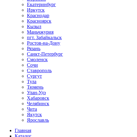
Екатеринбург
Иркутск
Краснодар
Красноярск
Кызыл
Маньчжурия
пгт. Забайкальск
Ростов-на-Дону
Рязань
Санкт-Петербург
Смоленск
Сочи
Ставрополь
Сургут
Тула
Тюмень
Улан-Удэ
Хабаровск
Челябинск
Чита
Якутск
Ярославль
Главная
Каталог