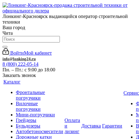
Лонкинг-Красноярск выдающийся оператор строительной
техники
Ваш город
Чита
Войти
Мой кабинет
info@lonking24.ru
8 (800) 222-05-14
Пн. – Пт.: с 9:00 до 18:00
Заказать звонок
Каталог
Фронтальные
Сервис
погрузчики
Вилочные
Ф
погрузчики
п
Мини-погрузчики
М
Грейдеры
Оплата
п
Бульдозеры
и
Доставка
Гарантии
В
Автобетоносмесители
лизинг
п
Дорожные катки
Д