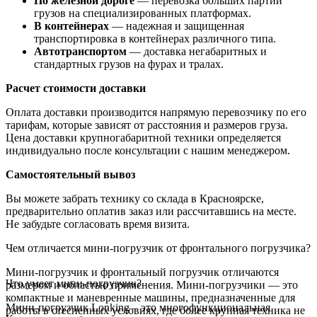
По железной дороге
— перевозка больших партий
грузов на специализированных платформах.
В контейнерах
— надежная и защищенная
транспортировка в контейнерах различного типа.
Автотранспортом
— доставка негабаритных и
стандартных грузов на фурах и тралах.
Расчет стоимости доставки
Оплата доставки производится напрямую перевозчику по его
тарифам, которые зависят от расстояния и размеров груза.
Цена доставки крупногабаритной техники определяется
индивидуально после консультации с нашим менеджером.
Самостоятельный вывоз
Вы можете забрать технику со склада в Красноярске,
предварительно оплатив заказ или рассчитавшись на месте.
Не забудьте согласовать время визита.
Чем отличается мини-погрузчик от фронтального погрузчика?
Мини-погрузчик и фронтальный погрузчик отличаются
Что умеет мини-погрузчик?
размером и областью применения. Мини-погрузчики — это
компактные и маневренные машины, предназначенные для
Мини-погрузчик Lonking – это многофункциональная
работы в стесненных условиях, где более крупная техника не