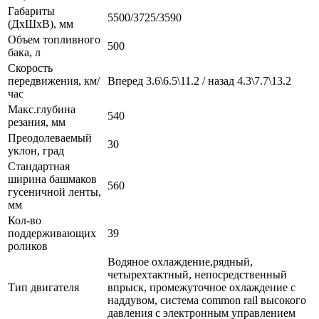
Габариты
5500/3725/3590
(ДхШхВ), мм
Объем топливного
500
бака, л
Скорость
передвижения, км/
Вперед 3.6\6.5\11.2 / назад 4.3\7.7\13.2
час
Макс.глубина
540
резания, мм
Преодолеваемый
30
уклон, град
Стандартная
ширина башмаков
560
гусеничной ленты,
мм
Кол-во
поддерживающих
39
роликов
Водяное охлаждение,рядный,
четырехтактный, непосредственный
Тип двигателя
впрыск, промежуточное охлаждение с
наддувом, система common rail высокого
давления с электронным управлением