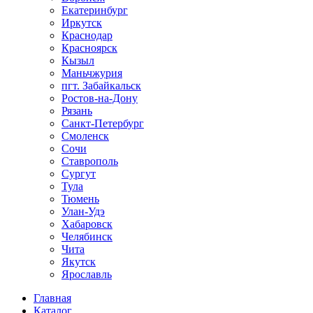
Екатеринбург
Иркутск
Краснодар
Красноярск
Кызыл
Маньчжурия
пгт. Забайкальск
Ростов-на-Дону
Рязань
Санкт-Петербург
Смоленск
Сочи
Ставрополь
Сургут
Тула
Тюмень
Улан-Удэ
Хабаровск
Челябинск
Чита
Якутск
Ярославль
Главная
Каталог