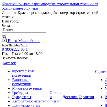
Лонкинг-Красноярск выдающийся оператор строительной
техники
Ваш город
Чита
Войти
Мой кабинет
info@lonking24.ru
8 (800) 222-05-14
Пн. – Пт.: с 9:00 до 18:00
Заказать звонок
Каталог
Фронтальные
Сервис
погрузчики
Вилочные
Ф
погрузчики
п
Мини-погрузчики
М
Грейдеры
Оплата
п
Бульдозеры
и
Доставка
Гарантии
В
Автобетоносмесители
лизинг
п
Дорожные катки
Д